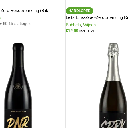
-Zero Rosé Sparkling (Blik)
HARDLOPER
Leitz Eins-Zwei-Zero Sparkling Ri
n
+ €0,15 statiegeld
Bubbels
,
Wijnen
€
12,99
incl. BTW