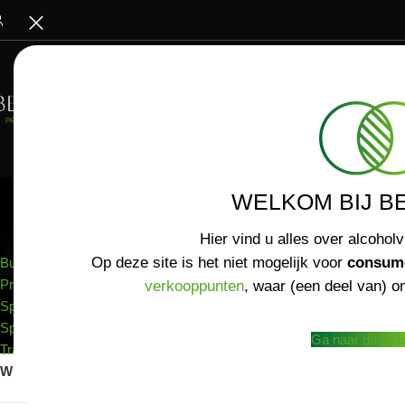
WELKOM BIJ B
ASSORTIMENT
Home
/
Wijnen
Hier vind u alles over alcoholv
Op deze site is het niet mogelijk voor
consum
Bubbels
Proxy / Botanical
verkooppunten
, waar (een deel van) on
Sparkling Tea
Spirits
Ga naar de web
Traubensecco's
Wijnen