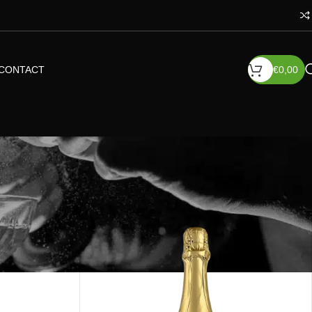
CONTACT
€
0,00
oon
12
24
36
48