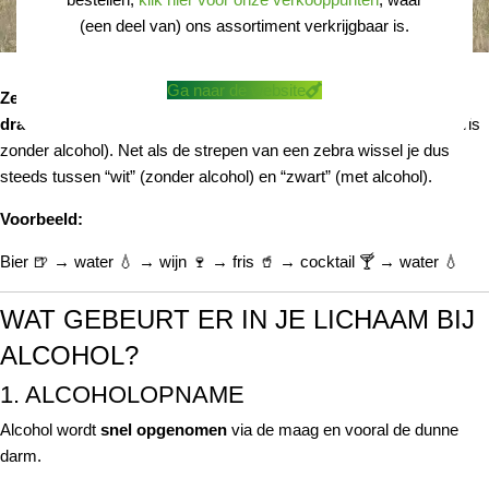
(een deel van) ons assortiment verkrijgbaar is.
Ga naar de website
Zebra striping
is een drinkstrategie waarbij je
alcoholische
dranken afwisselt met alcoholvrije dranken
(meestal water of fris
zonder alcohol). Net als de strepen van een zebra wissel je dus
steeds tussen “wit” (zonder alcohol) en “zwart” (met alcohol).
Voorbeeld:
Bier 🍺 → water 💧 → wijn 🍷 → fris 🥤 → cocktail 🍸 → water 💧
WAT GEBEURT ER IN JE LICHAAM BIJ
ALCOHOL?
1. ALCOHOLOPNAME
Alcohol wordt
snel opgenomen
via de maag en vooral de dunne
darm.