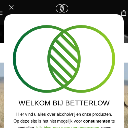
BLOG
Home
/
Kennisbank
KENNISBANK
Wat is ‘Zebra Striping’?
WELKOM BIJ BETTERLOW
Hier vind u alles over alcoholvrij en onze producten.
Op deze site is het niet mogelijk voor
consumenten
te
bestellen,
klik hier voor onze verkooppunten
, waar