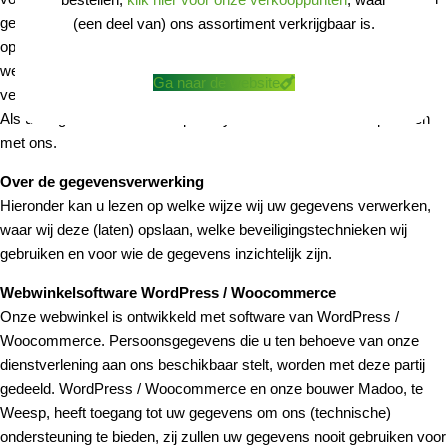
gedeeld. Ook leggen wij aan u uit op welke wijze wij uw gegevens
(een deel van) ons assortiment verkrijgbaar is.
opslaan en hoe wij uw gegevens tegen misbruik beschermen en
welke rechten u heeft met betrekking tot de door u aan ons
Ga naar de website
verstrekte persoonsgegevens.
Als u vragen heeft over ons privacybeleid kunt u contact opnemen
met ons.
Over de gegevensverwerking
Hieronder kan u lezen op welke wijze wij uw gegevens verwerken,
waar wij deze (laten) opslaan, welke beveiligingstechnieken wij
gebruiken en voor wie de gegevens inzichtelijk zijn.
Webwinkelsoftware WordPress / Woocommerce
Onze webwinkel is ontwikkeld met software van WordPress /
Woocommerce. Persoonsgegevens die u ten behoeve van onze
dienstverlening aan ons beschikbaar stelt, worden met deze partij
gedeeld. WordPress / Woocommerce en onze bouwer Madoo, te
Weesp, heeft toegang tot uw gegevens om ons (technische)
ondersteuning te bieden, zij zullen uw gegevens nooit gebruiken voor