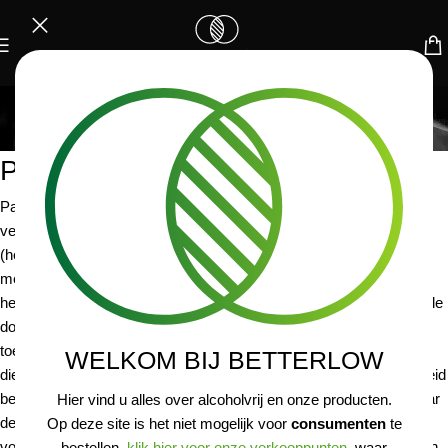
PRIVACYBELEID
Home
/
Privacybeleid
PRIVACY POLICY
Pasteuning Wines & Spirits BV geeft veel om uw privacy. Wij
verwerken daarom uitsluitend gegevens die wij nodig hebben voor
(het verbeteren van) onze dienstverlening en gaan zorgvuldig om
met de informatie die wij over u en uw gebruik van onze diensten
hebben verzameld. Wij stellen uw gegevens nooit voor commerciële
doelstellingen ter beschikking aan derden. Dit privacybeleid is van
toepassing op het gebruik van de website en de daarop ontsloten
WELKOM BIJ BETTERLOW
dienstverlening van Pasteuning Wines & Spirits BV. Dit privacybeleid
beschrijft welke gegevens over u door ons worden verzameld, waar
Hier vind u alles over alcoholvrij en onze producten.
deze gegevens voor worden gebruikt en met wie en onder welke
Op deze site is het niet mogelijk voor
consumenten
te
voorwaarden deze gegevens eventueel met derden kunnen worden
bestellen,
klik hier voor onze verkooppunten
, waar