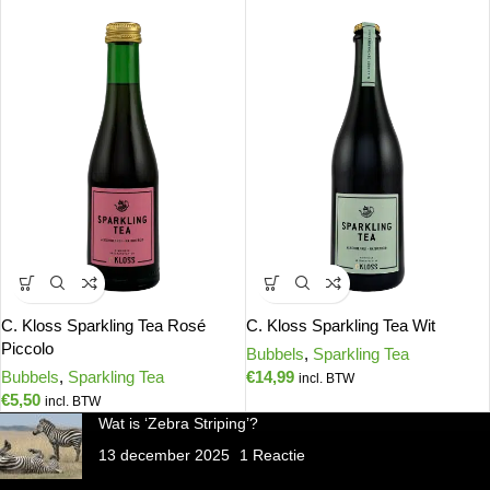
C. Kloss Sparkling Tea Rosé
C. Kloss Sparkling Tea Wit
Piccolo
Bubbels
,
Sparkling Tea
Bubbels
,
Sparkling Tea
€
14,99
incl. BTW
€
5,50
incl. BTW
Wat is ‘Zebra Striping’?
13 december 2025
1 Reactie