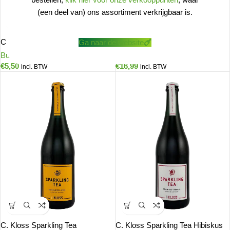
(een deel van) ons assortiment verkrijgbaar is.
C Kloss Sparkling Tea Wit Piccolo
C. Kloss Sparkling Coffee
Ga naar de website
Bubbels
,
Sparkling Tea
Bubbels
,
Sparkling Tea
€
5,50
€
16,99
incl. BTW
incl. BTW
C. Kloss Sparkling Tea
C. Kloss Sparkling Tea Hibiskus