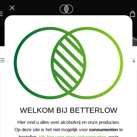
SPARKLING TEA
Toont alle 8 resultaten
Home
/
Sparkling Tea
Toon sidebar
WELKOM BIJ BETTERLOW
Hier vind u alles over alcoholvrij en onze producten.
Op deze site is het niet mogelijk voor
consumenten
te
bestellen,
klik hier voor onze verkooppunten
, waar