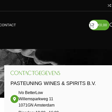
CONTACT
€
0,00
CONTACTGEGEVENS
PASTEUNING WINES & SPIRITS B.V.
h/o BetterLow
Willemsparkweg 11
1071GN Amsterdam