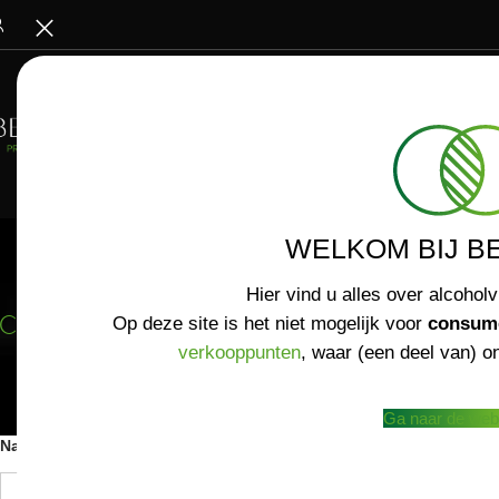
WELKOM BIJ B
Hier vind u alles over alcoholv
CONTACTFORMULIER
Op deze site is het niet mogelijk voor
consum
verkooppunten
, waar (een deel van) on
NEEM CONTACT MET ONS OP
Ga naar de web
Naam
*