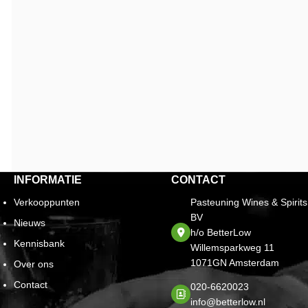
INFORMATIE
CONTACT
Verkooppunten
Pasteuning Wines & Spirits
BV
Nieuws
h/o BetterLow
Kennisbank
Willemsparkweg 11
1071GN Amsterdam
Over ons
Contact
020-6620023
info@betterlow.nl