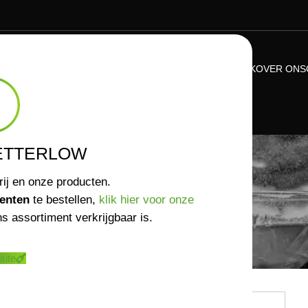
ASSORTIMENT
VERKOOPPUNTEN
NIEUWS
KENNISBANK
OVER ONS
CONTACT
ETTERLOW
Home
/
Contact
rij en onze producten.
enten
te bestellen,
klik hier voor onze
s assortiment verkrijgbaar is.
site