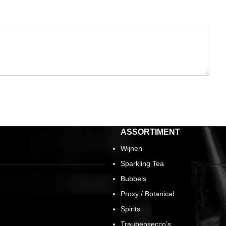
ASSORTIMENT
Wijnen
Sparkling Tea
Bubbels
Proxy / Botanical
Spirits
Traubensecco’s