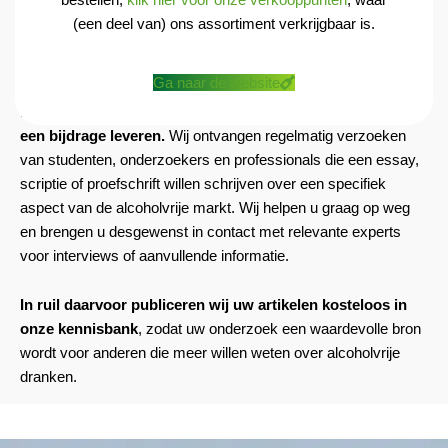
(een deel van) ons assortiment verkrijgbaar is.
Regelmatig voegen wij nieuwe artikelen en inzichten toe
,
Ga naar de website
zodat onze kennisbank een actueel en waardevol naslagwerk
blijft voor iedereen die zich verdiept in alcoholvrij.
Ook u kunt
een bijdrage leveren.
Wij ontvangen regelmatig verzoeken
van studenten, onderzoekers en professionals die een essay,
scriptie of proefschrift willen schrijven over een specifiek
aspect van de alcoholvrije markt. Wij helpen u graag op weg
en brengen u desgewenst in contact met relevante experts
voor interviews of aanvullende informatie.
In ruil daarvoor publiceren wij uw artikelen kosteloos in
onze kennisbank
, zodat uw onderzoek een waardevolle bron
wordt voor anderen die meer willen weten over alcoholvrije
dranken.