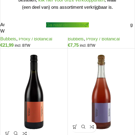
(een deel van) ons assortiment verkrijgbaar is.
Arensbak Effervescent Sparkling
Arensbak Effervescent Sparkling
Ga naar de website
White <0,5%
White Piccolo <0,5%
Bubbels
,
Proxy / Botanical
Bubbels
,
Proxy / Botanical
€
21,99
€
7,75
incl. BTW
incl. BTW