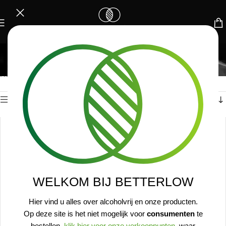
PROXY / BOTANICAL
Toont alle 10 resultaten
Home
/
Proxy / Botanical
Toon sidebar
WELKOM BIJ BETTERLOW
Hier vind u alles over alcoholvrij en onze producten.
Op deze site is het niet mogelijk voor
consumenten
te
bestellen,
klik hier voor onze verkooppunten
, waar