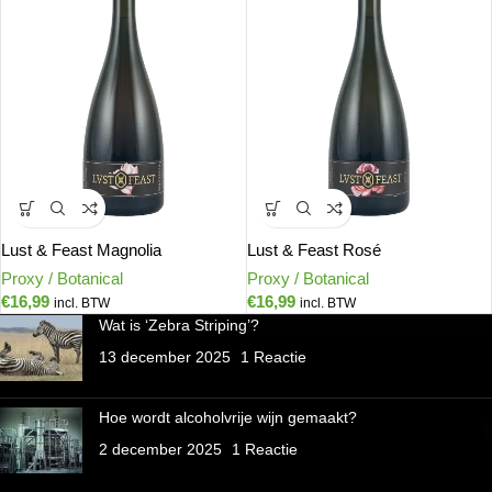
Lust & Feast Magnolia
Lust & Feast Rosé
Proxy / Botanical
Proxy / Botanical
€
16,99
€
16,99
incl. BTW
incl. BTW
Wat is ‘Zebra Striping’?
13 december 2025
1 Reactie
Hoe wordt alcoholvrije wijn gemaakt?
2 december 2025
1 Reactie