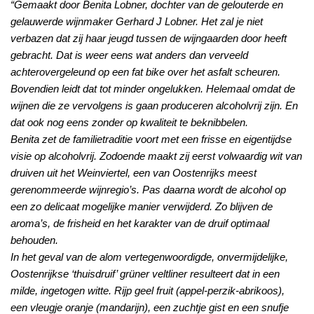
“Gemaakt door Benita Lobner, dochter van de gelouterde en
gelauwerde wijnmaker Gerhard J Lobner. Het zal je niet
verbazen dat zij haar jeugd tussen de wijngaarden door heeft
gebracht. Dat is weer eens wat anders dan verveeld
achterovergeleund op een fat bike over het asfalt scheuren.
Bovendien leidt dat tot minder ongelukken. Helemaal omdat de
wijnen die ze vervolgens is gaan produceren alcoholvrij zijn. En
dat ook nog eens zonder op kwaliteit te beknibbelen.
Benita zet de familietraditie voort met een frisse en eigentijdse
visie op alcoholvrij. Zodoende maakt zij eerst volwaardig wit van
druiven uit het Weinviertel, een van Oostenrijks meest
gerenommeerde wijnregio’s. Pas daarna wordt de alcohol op
een zo delicaat mogelijke manier verwijderd. Zo blijven de
aroma’s, de frisheid en het karakter van de druif optimaal
behouden.
In het geval van de alom vertegenwoordigde, onvermijdelijke,
Oostenrijkse ‘thuisdruif’ grüner veltliner resulteert dat in een
milde, ingetogen witte. Rijp geel fruit (appel-perzik-abrikoos),
een vleugje oranje (mandarijn), een zuchtje gist en een snufje