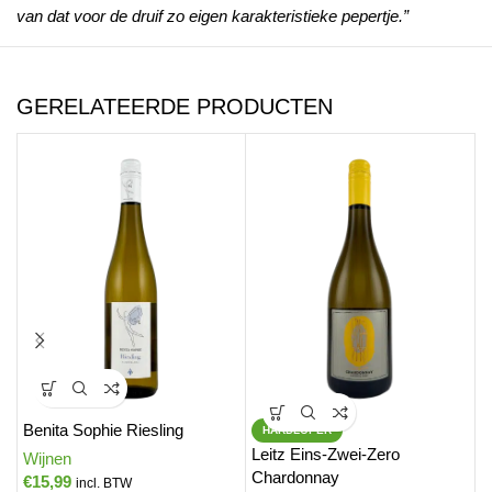
van dat voor de druif zo eigen karakteristieke pepertje.”
GERELATEERDE PRODUCTEN
Benita Sophie Riesling
HARDLOPER
Leitz Eins-Zwei-Zero
L
Wijnen
Chardonnay
€
15,99
W
incl. BTW