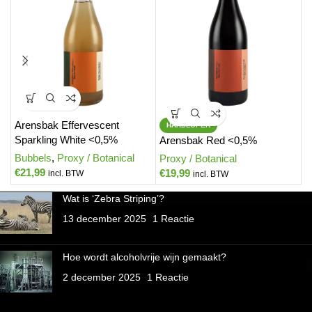
Arensbak Effervescent
A
HARDLOPER
Sparkling White <0,5%
<
Arensbak Red <0,5%
Bubbels
,
Proxy / Botanical
B
Proxy / Botanical
€
21,99
€
€
19,99
incl. BTW
incl. BTW
Wat is ‘Zebra Striping’?
13 december 2025
1 Reactie
Hoe wordt alcoholvrije wijn gemaakt?
2 december 2025
1 Reactie