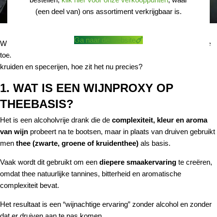
(een deel van) ons assortiment verkrijgbaar is.
Ga naar de website
Wijn proxy, voor velen een belangrijke categorie van de alcoholvrije
toekomst. Gefermenteerde thee, vruchten met toevoeging van
kruiden en specerijen, hoe zit het nu precies?
1. WAT IS EEN WIJNPROXY OP
THEEBASIS?
Het is een alcoholvrije drank die de
complexiteit, kleur en aroma
van wijn
probeert na te bootsen, maar in plaats van druiven gebruikt
men
thee (zwarte, groene of kruidenthee)
als basis.
Vaak wordt dit gebruikt om een
diepere smaakervaring
te creëren,
omdat thee natuurlijke tannines, bitterheid en aromatische
complexiteit bevat.
Het resultaat is een “wijnachtige ervaring” zonder alcohol en zonder
dat er druiven aan te pas komen.