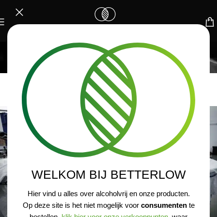
BLOG
Home
/
Kennisbank
KENNISBANK
Wat is een wine proxy?
WELKOM BIJ BETTERLOW
Hier vind u alles over alcoholvrij en onze producten.
Op deze site is het niet mogelijk voor
consumenten
te
bestellen,
klik hier voor onze verkooppunten
, waar