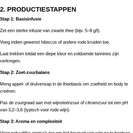
2. PRODUCTIESTAPPEN
Stap 1: Basisinfusie
Zet een sterke infusie van zwarte thee (bijv. 5–8 g/l).
Voeg indien gewenst hibiscus of andere rode kruiden toe.
Laat trekken totdat een diepe kleur en voldoende tannines zijn
verkregen.
Stap 2: Zoet-zuurbalans
Meng appel- of druivensap in de theebasis om zoetheid en body te
creëren.
Pas de zuurgraad aan met wijnsteenzuur of citroenzuur tot een pH
van 3,2–3,6 (typisch voor rode wijn).
Stap 3: Aroma en complexiteit
Voeg natuurlijke aroma’s toe om het bouquet van wijn na te bootsen.