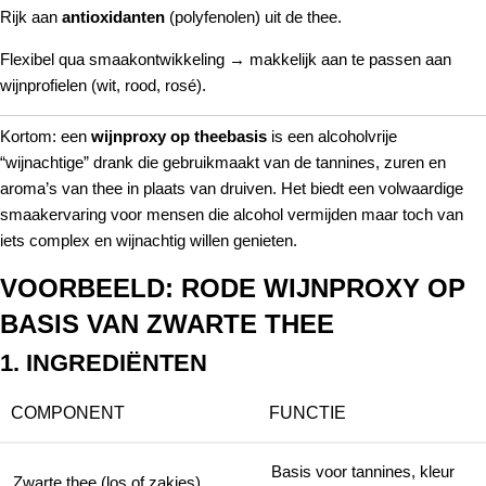
Rijk aan
antioxidanten
(polyfenolen) uit de thee.
Flexibel qua smaakontwikkeling → makkelijk aan te passen aan
wijnprofielen (wit, rood, rosé).
Kortom: een
wijnproxy op theebasis
is een alcoholvrije
“wijnachtige” drank die gebruikmaakt van de tannines, zuren en
aroma’s van thee in plaats van druiven. Het biedt een volwaardige
smaakervaring voor mensen die alcohol vermijden maar toch van
iets complex en wijnachtig willen genieten.
VOORBEELD: RODE WIJNPROXY OP
BASIS VAN ZWARTE THEE
1. INGREDIËNTEN
COMPONENT
FUNCTIE
Basis voor tannines, kleur
Zwarte thee (los of zakjes)