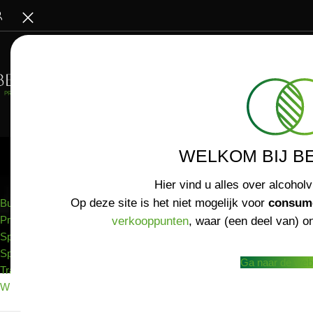
WELKOM BIJ B
ASSORTIMENT
Lust & Feast we
Hier vind u alles over alcoholv
ambitie is duide
Op deze site is het niet mogelijk voor
consum
Bubbels
dranken. Kwalite
Proxy / Botanical
verkooppunten
, waar (een deel van) on
Vanuit Zuid-Duit
Sparkling Tea
plantenextracten
Spirits
Ga naar de web
opbouw, waar ba
Traubensecco's
duidelijk onder
Wijnen
De productie is 