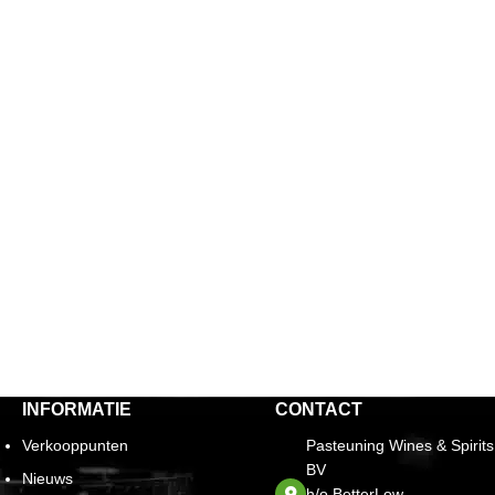
INFORMATIE
CONTACT
Verkooppunten
Pasteuning Wines & Spirits
BV
Nieuws
h/o BetterLow