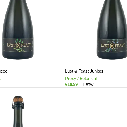
ucco
Lust & Feast Juniper
al
Proxy / Botanical
€
16,99
incl. BTW