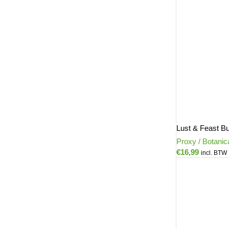
Lust & Feast B
Proxy / Botanic
€
16,99
incl. BTW