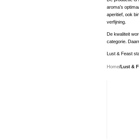
aroma’s optimaal
aperitief, ook b
verfijning.
De kwaliteit wo
categorie. Daa
Lust & Feast st
Home
/
Lust & F