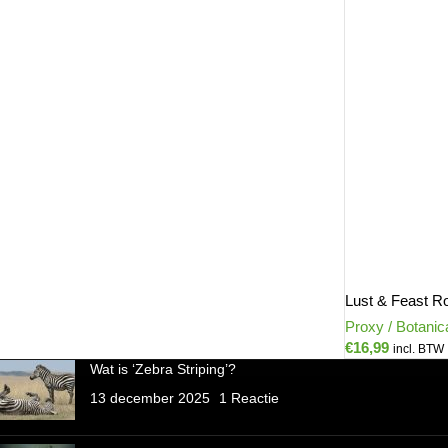
Lust & Feast R
Proxy / Botanic
€
16,99
incl. BTW
Wat is ‘Zebra Striping’?
13 december 2025
1 Reactie