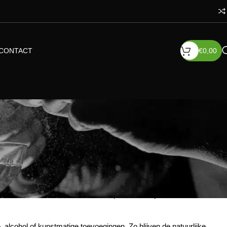
CONTACT
€
0,00
 een achtergrond in gastronomie en productontwikkeling. Hun
lijk moet de beleving gelijkwaardig blijven aan die van hoogwaardige
 de basis van elk product.
g geselecteerde botanicals. Denk aan kruiden, specerijen en
ust voor een eigen signatuur. Elk product heeft een duidelijke
lwassen en onderscheidend smaakprofiel dat blijft verrassen en zich
, alcohol of kunstmatige toevoegingen. Zo blijven de natuurlijke