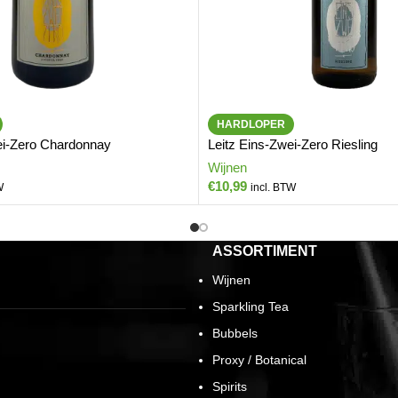
HARDLOPER
ei-Zero Chardonnay
Leitz Eins-Zwei-Zero Riesling
Wijnen
€
10,99
W
incl. BTW
ASSORTIMENT
Wijnen
Sparkling Tea
Bubbels
Proxy / Botanical
Spirits