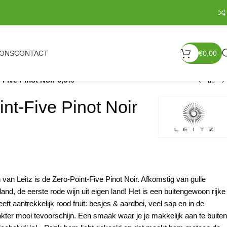
 ONS
CONTACT
€
0,00
-Five Pinot Noir 0,5%
int-Five Pinot Noir
n van Leitz is de Zero-Point-Five Pinot Noir. Afkomstig van gulle
and, de eerste rode wijn uit eigen land! Het is een buitengewoon rijke
eeft aantrekkelijk rood fruit: besjes & aardbei, veel sap en in de
akter mooi tevoorschijn. Een smaak waar je je makkelijk aan te buiten