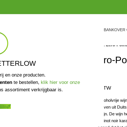
ASSORTIMENT
VERKOOPPUNTEN
NIEUWS
KENNISBANK
OVER
Home
/
Wijnen
/
Leitz Zero-Point
Leitz Zero-Po
ETTERLOW
0,5%
rij en onze producten.
enten
te bestellen,
klik hier voor onze
€
11,49
incl. BTW
s assortiment verkrijgbaar is.
De laatste rode alcoholvrije wij
site
spätburgunder druiven uit Duitsl
en karaktervolle wijn. De wijn h
afdronk komt het pinot noir kar