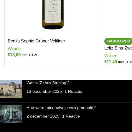
Benita Sophie Grüner Veltliner
HARDLOPER
Leitz Eins-Zw
Wijnen
€
13,99
incl. BTW
Wijnen
€
11,49
incl. BT
Wat is ‘Zebra Striping’?
13 december 2025
1 Reactie
Hoe wordt alcoholvrije wijn gemaakt?
2 december 2025
1 Reactie