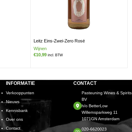
Leitz Eins-Zwei-Zero Rosé
Wijnen
€
10,99
incl. BTW
INFORMATIE
CONTACT
Verkooppunten
Pasteuning Wines & Spirits
BV
Nieuws
h/o BetterLow
Kennisbank
Willemsparkweg 11
1071GN Amsterdam
Over ons
Contact
020-6620023