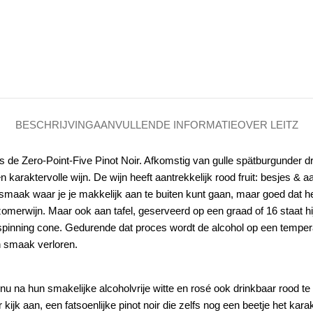
BESCHRIJVING
AANVULLENDE INFORMATIE
OVER LEITZ
 is de Zero-Point-Five Pinot Noir. Afkomstig van gulle spätburgunder dru
n karaktervolle wijn. De wijn heeft aantrekkelijk rood fruit: besjes & 
 smaak waar je je makkelijk aan te buiten kunt gaan, maar goed dat he
merwijn. Maar ook aan tafel, geserveerd op een graad of 16 staat hij
 spinning cone. Gedurende dat proces wordt de alcohol op een temper
en smaak verloren.
nu na hun smakelijke alcoholvrije witte en rosé ook drinkbaar rood t
r kijk aan, een fatsoenlijke pinot noir die zelfs nog een beetje het kara