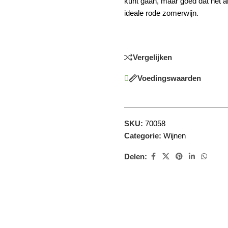
kunt gaan, maar goed dat het a
ideale rode zomerwijn.
Vergelijken
Voedingswaarden
SKU:
70058
Categorie:
Wijnen
Delen: