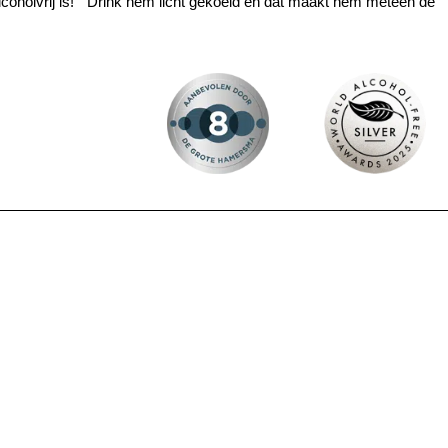
lcoholvrij is! Drink hem licht gekoeld en dat maakt hem meteen de