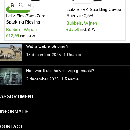
Leitz SPRK Sparkling Cuvée
M
HARDLOPER
Speciale 0,5%
R
Leitz Eins-Zwei-Zero
Sparkling Riesling
Bubbels
,
Wijnen
W
€
23,50
€
Bubbels
,
Wijnen
incl. BTW
€
12,99
incl. BTW
Wat is ‘Zebra Striping’?
13 december 2025
1 Reactie
Hoe wordt alcoholvrije wijn gemaakt?
2 december 2025
1 Reactie
ASSORTIMENT
INFORMATIE
CONTACT