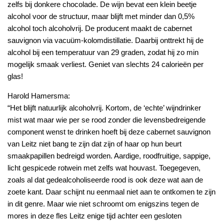
zelfs bij donkere chocolade. De wijn bevat een klein beetje
alcohol voor de structuur, maar blijft met minder dan 0,5%
alcohol toch alcoholvrij. De producent maakt de cabernet
sauvignon via vacuüm-kolomdistillatie. Daarbij onttrekt hij de
alcohol bij een temperatuur van 29 graden, zodat hij zo min
mogelijk smaak verliest. Geniet van slechts 24 calorieën per
glas!
Harold Hamersma:
“Het blijft natuurlijk alcoholvrij. Kortom, de ‘echte’ wijndrinker
mist wat maar wie per se rood zonder die levensbedreigende
component wenst te drinken hoeft bij deze cabernet sauvignon
van Leitz niet bang te zijn dat zijn of haar op hun beurt
smaakpapillen bedreigd worden. Aardige, roodfruitige, sappige,
licht gespicede rotwein met zelfs wat houvast. Toegegeven,
zoals al dat gedealcoholiseerde rood is ook deze wat aan de
zoete kant. Daar schijnt nu eenmaal niet aan te ontkomen te zijn
in dit genre. Maar wie niet schroomt om enigszins tegen de
mores in deze fles Leitz enige tijd achter een gesloten