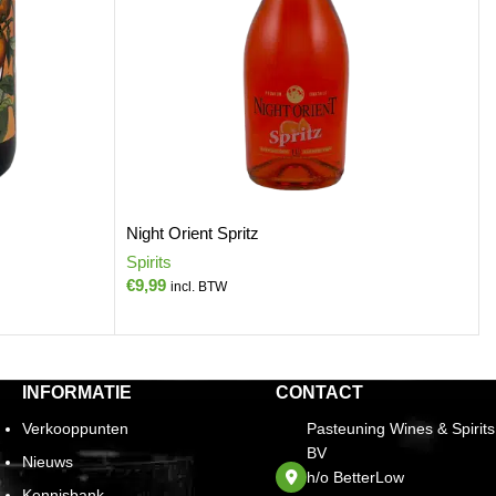
Night Orient Spritz
Spirits
S
€
9,99
incl. BTW
INFORMATIE
CONTACT
Verkooppunten
Pasteuning Wines & Spirits
BV
Nieuws
h/o BetterLow
Kennisbank