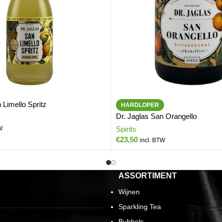
 Limello Spritz
HARDLOPER
Dr. Jaglas San Orangello
W
Spirits
€
23,50
incl. BTW
ASSORTIMENT
Wijnen
Sparkling Tea
Bubbels