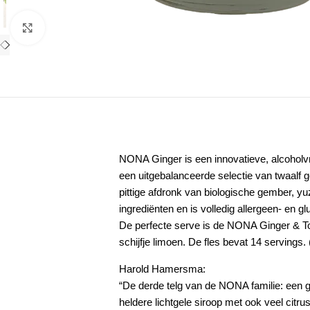
Klik om te vergroten
NONA Ginger is een innovatieve, alcoholvri
een uitgebalanceerde selectie van twaalf ge
pittige afdronk van biologische
gember
,
yu
ingrediënten en is volledig allergeen- en glu
De perfecte serve is de
NONA Ginger & T
schijfje
limoen
.
De fles bevat 14 servings.
Harold Hamersma:
“De derde telg van de NONA familie: een g
heldere lichtgele siroop met ook veel citr