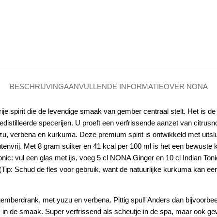
BESCHRIJVING
AANVULLENDE INFORMATIE
OVER NONA
je spirit die de levendige smaak van gember centraal stelt.
Het is de
distilleerde specerijen.
U proeft een verfrissende aanzet van
citrusn
zu
,
verbena
en
kurkuma
.
Deze premium spirit is ontwikkeld met uitslu
tenvrij.
Met 8 gram suiker en 41 kcal per 100 ml is het een bewuste
onic
: vul een glas met ijs, voeg 5 cl NONA Ginger en 10 cl Indian Ton
(Tip: Schud de fles voor gebruik, want de natuurlijke kurkuma kan ee
emberdrank, met yuzu en verbena. Pittig spul! Anders dan bijvoorbeel
us in de smaak. Super verfrissend als scheutje in de spa, maar ook g