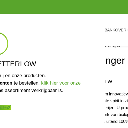
ASSORTIMENT
VERKOOPPUNTEN
NIEUWS
KENNISBANK
OVER
Home
/
Spirits
/
Nona Ginger
Nona Ginger
ETTERLOW
rij en onze producten.
€
29,99
incl. BTW
enten
te bestellen,
klik hier voor onze
s assortiment verkrijgbaar is.
NONA Ginger is een innovatieve
stelt.
Het is de eerste spirit in
site
gedistilleerde specerijen.
U pro
en een pittige afdronk van biol
ontwikkeld met uitsluitend 100% 