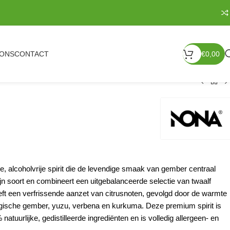
 ONS
CONTACT
€
0,00
, alcoholvrije spirit die de levendige smaak van gember centraal
 zijn soort en combineert een uitgebalanceerde selectie van twaalf
eft een verfrissende aanzet van
citrusnoten
, gevolgd door de warmte
ogische
gember
,
yuzu
,
verbena
en
kurkuma
.
Deze premium spirit is
natuurlijke, gedistilleerde ingrediënten en is volledig allergeen- en