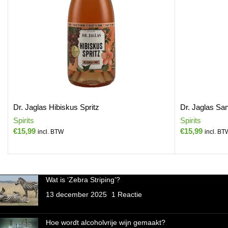
Dr. Jaglas Hibiskus Spritz
Dr. Jaglas San
Spirits
Spirits
€
15,99
€
15,99
incl. BTW
incl. BT
Wat is ‘Zebra Striping’?
13 december 2025
1 Reactie
Hoe wordt alcoholvrije wijn gemaakt?