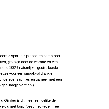
 eerste spirit in zijn soort en combineert
oten
, gevolgd door de warmte en een
itend 100% natuurlijke, gedistilleerde
 keuze voor een smaakvol drankje.
ic toe, roer zachtjes en garneer met een
n geel laagje vormen.)
d Gimber is dit meer een gefilterde,
eweldig met tonic (best met Fever Tree