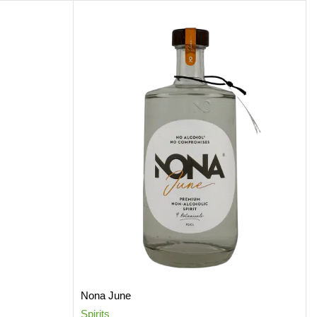
Nona June
Spirits
S