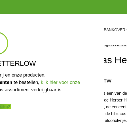
ASSORTIMENT
VERKOOPPUNTEN
NIEUWS
KENNISBANK
OVER
Home
/
Spirits
/
Dr. Jaglas Herbe
Dr. Jaglas He
ETTERLOW
rij en onze producten.
€
23,50
incl. BTW
enten
te bestellen,
klik hier voor onze
s assortiment verkrijgbaar is.
Een Aperol Spritz is een van de 
zoeken, maar met de Herber Hib
site
apotheker betaamt, de concentr
zoete zuurheid van de hibiscus
en vlierbessen. De alcoholvrije