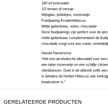
160 ml tonicwater
1/2 limoen of versap
Wijnglas, ijsblokjes, rozemarijn
Foodpairing Kruidenhibiscus
Milde geitenkaas, noten, chocolade
Deze foodpairings zijn perfect voor de al
milde geitenkaas complementeert de fruitig
chocolade zorgt voor een zoete, verleideli
Harold Hamersma:
“Het non-alcoholische alternatief voor een
een takje rozemarijn en een schijfje citroe
vlierbloesem. Doet in de afdronk zelfs ee
Is behalve de Herber Hibiscus ook verkrijg
kwakzalver is.”
GERELATEERDE PRODUCTEN