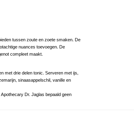
t bieden tussen zoute en zoete smaken. De
 nootachtige nuances toevoegen. De
t genot compleet maakt.
n met drie delen tonic. Serveren met ijs,
zemarijn, sinaasappelschil, vanille en
at Apothecary Dr. Jaglas bepaald geen