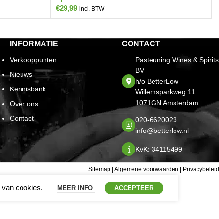
€
29,99
incl. BTW
INFORMATIE
CONTACT
Verkooppunten
Pasteuning Wines & Spirits
BV
Nieuws
h/o BetterLow
Kennisbank
Willemsparkweg 11
1071GN Amsterdam
Over ons
Contact
020-6620023
info@betterlow.nl
KvK: 34115499
Sitemap
|
Algemene voorwaarden
|
Privacybeleid
 van cookies.
MEER INFO
ACCEPTEER