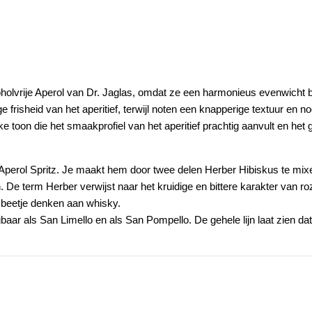
coholvrije Aperol van Dr. Jaglas, omdat ze een harmonieus evenwich
e frisheid van het aperitief, terwijl noten een knapperige textuur en
jke toon die het smaakprofiel van het aperitief prachtig aanvult en he
 Aperol Spritz. Je maakt hem door twee delen Herber Hibiskus te mixe
n. De term Herber verwijst naar het kruidige en bittere karakter van ro
n beetje denken aan whisky.
baar als San Limello en als San Pompello. De gehele lijn laat zien d