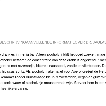
BESCHRIJVING
AANVULLENDE INFORMATIE
OVER DR. JAGLA
e drankjes in menig bar. Alleen alcoholvrij blijft het goed zoeken, ma
apotheker betaamt, de concentratie van deze drank is ongekend. Krach
rond met rozemarijn, bittere sinaasappel, vanille en vlierbessen. De 
hibiscus spritz. Als alcoholvrij alternatief voor Aperol creëert de He
emaakt zonder kunstmatige kleur- & zoetstoffen, vegan en glutenvrij
met tonic water of alcoholvrije mousserende wijn. Serveer hem in een 
heerlijke ervaring.