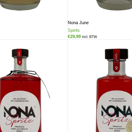
Nona June
Spirits
€
29,99
incl. BTW