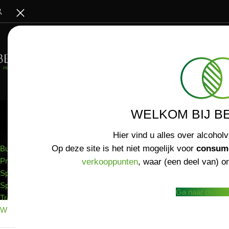
WELKOM BIJ B
ASSORTIMENT
Charlotte Nona 
Hier vind u alles over alcoholv
veel tijd door i
Op deze site is het niet mogelijk voor
consum
Bubbels
Jaren later com
Proxy / Botanical
verkooppunten
, waar (een deel van) on
koos ze voor bi
Sparkling Tea
Op een vrijdaga
Spirits
Ga naar de web
alternatief voo
Traubensecco's
hoopte.
Wijnen
Het idee om een