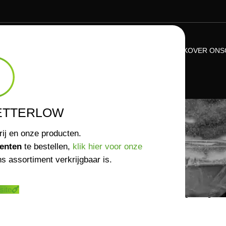
ASSORTIMENT
VERKOOPPUNTEN
NIEUWS
KENNISBANK
OVER ONS
NONA
ETTERLOW
is opgegroeid in de buurt van de bruisende stad Gent, vlakbij het n
rij en onze producten.
n de natuur met vrienden. Ze genoot van het maken van thee met de kr
enten
te bestellen,
klik hier voor onze
bineerde ze haar passie voor de natuur en haar interesse in product
s assortiment verkrijgbaar is.
o-ingenieur met levensmiddelentechnologie als afstudeerrichting.
vond na een intensieve week op het werk, was Charlotte aan het bijpr
site
r haar geliefde cocktails. Na het aan de barman te hebben gevraagd, 
 premium alcoholvrije spirit te maken ontstond toen.