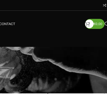
CONTACT
€
0,00
atuurreservaat Bourgoyen-Ossemeersen. Toen ze jong was, bracht ze
uiden die ze vond in de velden.
ontwikkeling wanneer ze een hogere studie moest kiezen. Hierdoor
aten met vrienden in een bar. Ze was op zoek naar een alcoholvrij
werd er een veel te zoete drank geserveerd. Helemaal niet waar ze op