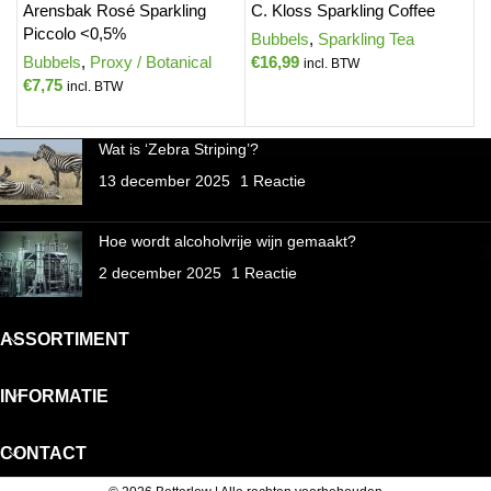
Arensbak Rosé Sparkling
C. Kloss Sparkling Coffee
C
Piccolo <0,5%
H
Bubbels
,
Sparkling Tea
Bubbels
,
Proxy / Botanical
€
16,99
B
incl. BTW
€
7,75
€
incl. BTW
Wat is ‘Zebra Striping’?
13 december 2025
1 Reactie
Hoe wordt alcoholvrije wijn gemaakt?
2 december 2025
1 Reactie
ASSORTIMENT
INFORMATIE
CONTACT