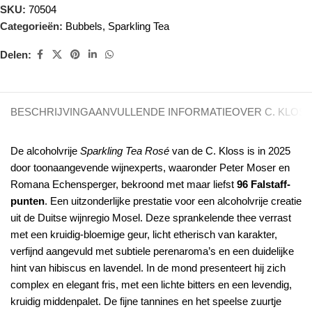
SKU:
70504
Categorieën:
Bubbels
,
Sparkling Tea
Delen:
BESCHRIJVING
AANVULLENDE INFORMATIE
OVER C. KLOS
De alcoholvrije
Sparkling Tea Rosé
van de C. Kloss is in 2025
door toonaangevende wijnexperts, waaronder Peter Moser en
Romana Echensperger, bekroond met maar liefst
96 Falstaff-
punten
. Een uitzonderlijke prestatie voor een alcoholvrije creatie
uit de Duitse wijnregio Mosel. Deze sprankelende thee verrast
met een kruidig-bloemige geur, licht etherisch van karakter,
verfijnd aangevuld met subtiele perenaroma’s en een duidelijke
hint van hibiscus en lavendel. In de mond presenteert hij zich
complex en elegant fris, met een lichte bitters en een levendig,
kruidig middenpalet. De fijne tannines en het speelse zuurtje