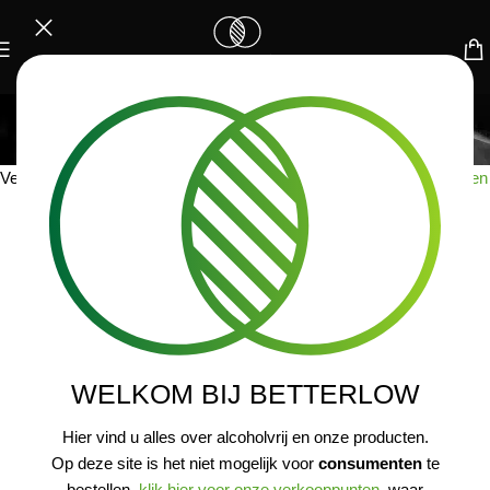
VERLANGLIJST
Home
/
Verlanglijst
Verlanglijst is alleen beschikbaar voor ingelogde bezoekers.
Inloggen
WELKOM BIJ BETTERLOW
Hier vind u alles over alcoholvrij en onze producten.
Op deze site is het niet mogelijk voor
consumenten
te
bestellen,
klik hier voor onze verkooppunten
, waar