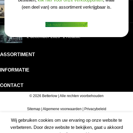
Wat is ‘Zebra Striping’?
(een deel van) ons assortiment verkrijgbaar is.
13 december 2025
1 Reactie
Ga naar de website
Hoe wordt alcoholvrije wijn gemaakt?
2 december 2025
1 Reactie
ASSORTIMENT
INFORMATIE
CONTACT
© 2026 Betterlow | Alle rechten voorbehouden
Sitemap
|
Algemene voorwaarden
|
Privacybeleid
Wij gebruiken cookies om uw ervaring op onze website te
verbeteren. Door deze website te bekijken, gaat u akkoord
Home
Winkelwagen
Mijn account