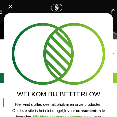
PRODUCENT
Home
/
Producent
Benita Sophie
Lust & Feast
WELKOM BIJ BETTERLOW
Hier vind u alles over alcoholvrij en onze producten.
Op deze site is het niet mogelijk voor
consumenten
te
bestellen,
klik hier voor onze verkooppunten
, waar