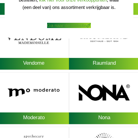
(een deel van) ons assortiment verkrijgbaar is.
C. Kloss
Neverland
Ga naar de website
Vendome
Raumland
Moderato
Nona