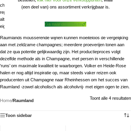
chardonnay en pinot noir van internationale allure. Toch groeit de
(een deel van) ons assortiment verkrijgbaar is.
reputatie van Raumland even sterk op het gebied van alcoholvrije
alternatieven, die opvallen door hun vakmanschap en complexiteit;
Ga naar de website
eigenschappen die je zelden in dit segment tegenkomt.
Raumlands mousserende wijnen kunnen moeiteloos de vergelijking
aan met zeldzame champagnes; meerdere proeverijen tonen aan
dat ze qua potentie gelijkwaardig zijn. Het productieproces volgt
dezelfde methode als in Champagne, met persen in verschillende
‘runs’ om maximale kwaliteit te waarborgen. Volker en Heide-Rose
halen er nog altijd inspiratie op, maar steeds vaker reizen ook
producenten uit Champagne naar Rheinhessen om het succes van
Raumland -zowel alcoholisch als alcoholvrij- met eigen ogen te zien.
Toont alle 4 resultaten
Home
/
Raumland
Toon sidebar