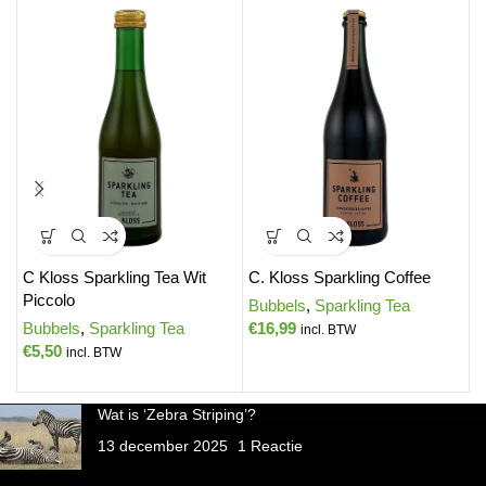
C Kloss Sparkling Tea Wit
C. Kloss Sparkling Coffee
C
Piccolo
B
Bubbels
,
Sparkling Tea
Bubbels
,
Sparkling Tea
€
16,99
B
incl. BTW
€
5,50
€
incl. BTW
Wat is ‘Zebra Striping’?
13 december 2025
1 Reactie